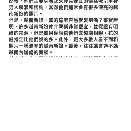
然後，他們主要以看起來非常便宜的價格吸引單身
男人聯繫和諮詢，當然他們通常會有很多漂亮的越
南新娘的照片。
但是，
越南新娘
，真的這麼容易就娶到嗎？事實證
明，許多越南新娘仲介聲稱非常便宜，並保證有明
確的來源，但是如果你相信他們去越南相親，花的
錢肯定比他們說的多。此外，絕大多數人看不到和
照片一樣漂亮的越南新娘。最後，往往還會通不過
越南台辦處的面談。
越來越多的人因為相信這些仲介，然後因為無法通
過台辦處的面談而導致人財兩失。因為這些越南新
娘仲介完全不合法。
如果你想娶
越南新娘
，不要貪便宜，不要相信說有
親戚朋友介紹的越南新娘，一定要找合法的越南新
娘仲介。
我們不僅是在越南本地經營，長期以來一直在本地
招聘女性會員。我們可以提高在越南相親成功率的
婚介。我們也可以直接以移民局批准的協會的名義
發送檔。我們可以擔保每位越南新娘都可以通過台
辦處的面談。。
總之，如果你想娶
越南新娘
，不要貪便宜，不要聽